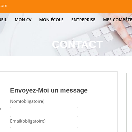
com
EIL
MON CV
MON ÉCOLE
ENTREPRISE
MES COMPÉT
CONTACT
Envoyez-Moi un message
Nom
(obligatoire)
0
Email
(obligatoire)