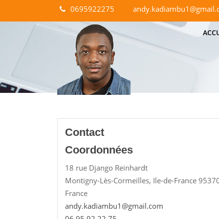
Skip to content
0695922275
andy.kadiambu1@gmail.
ACCU
Contact
Coordonnées
18 rue Django Reinhardt
Montigny-Lès-Cormeilles
,
Ile-de-France
9537
France
andy.kadiambu1@gmail.com
06 95 92 22 75